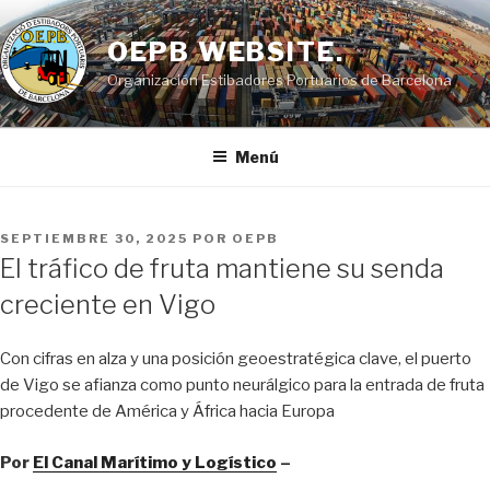
Saltar
al
OEPB WEBSITE.
contenido
Organización Estibadores Portuarios de Barcelona
Menú
PUBLICADO
SEPTIEMBRE 30, 2025
POR
OEPB
EL
El tráfico de fruta mantiene su senda
creciente en Vigo
Con cifras en alza y una posición geoestratégica clave, el puerto
de Vigo se afianza como punto neurálgico para la entrada de fruta
procedente de América y África hacia Europa
Por
El Canal Marítimo y Logístico
–