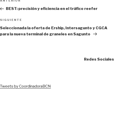
Entrada
ANTERIOR
de
anterior:
BEST: precisión y eficiencia en el tráfico reefer
entradas
Siguiente
SIGUIENTE
entrada
Seleccionada la oferta de Ership, Intersagunto y CGCA
para la nueva terminal de graneles en Sagunto
Redes Sociales
Tweets by CoordinadoraBCN