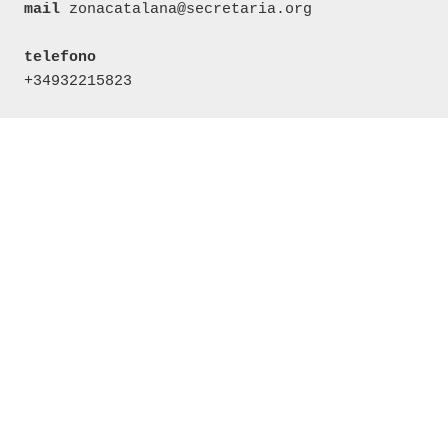
mail
 zonacatalana@secretaria.org

telefono
+34932215823