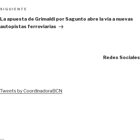
Siguiente
SIGUIENTE
entrada
La apuesta de Grimaldi por Sagunto abre la vía a nuevas
autopistas ferroviarias
Redes Sociales
Tweets by CoordinadoraBCN