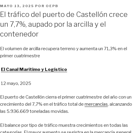
PUBLICADO
MAYO 13, 2025
POR
OEPB
EL
El tráfico del puerto de Castellón crece
un 7,7%, aupado por la arcilla y el
contenedor
El volumen de arcilla recupera terreno y aumenta un 71,3% en el
primer cuatrimestre
El Canal Marítimo y Logístico
12 mayo, 2025
El puerto de Castellón cierra el primer cuatrimestre del año con un
crecimiento del 7,7% en el tráfico total de
mercancías
, alcanzando
las 5.936.669 toneladas movidas.
El balance por tipo de tráfico muestra crecimientos en todas las
categorías. El mayor aumento se registra en la mercancía general,