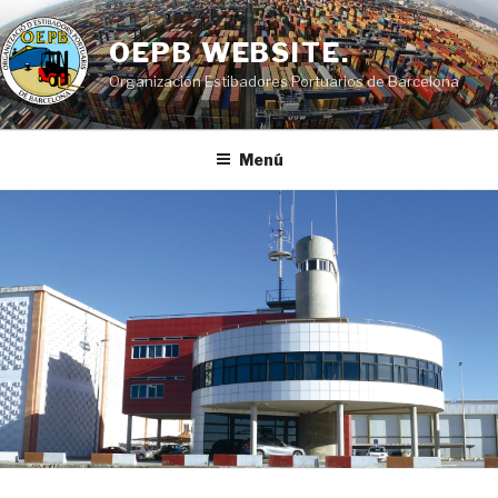
Saltar
al
OEPB WEBSITE.
contenido
Organización Estibadores Portuarios de Barcelona
Menú