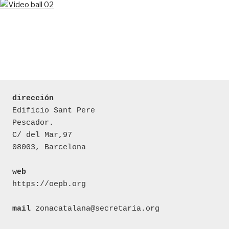
dirección
Edificio Sant Pere 

Pescador.

C/ del Mar,97

08003, Barcelona

web
https://oepb.org

mail
 zonacatalana@secretaria.org
