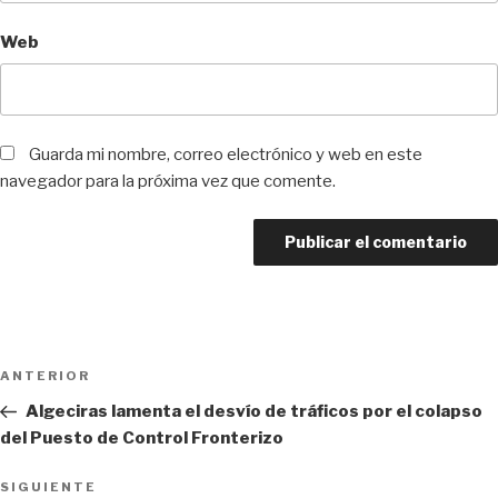
Web
Guarda mi nombre, correo electrónico y web en este
navegador para la próxima vez que comente.
Navegación
Entrada
ANTERIOR
de
anterior:
Algeciras lamenta el desvío de tráficos por el colapso
entradas
del Puesto de Control Fronterizo
Siguiente
SIGUIENTE