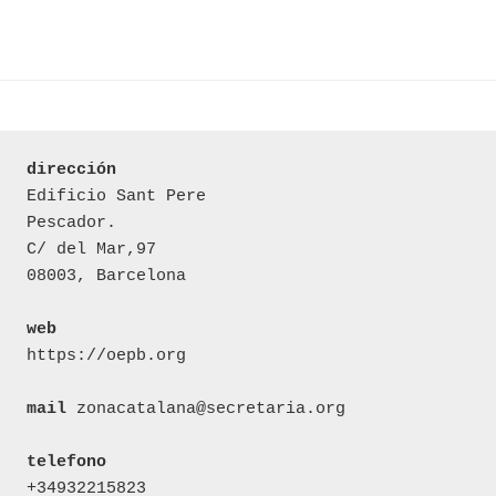
dirección
Edificio Sant Pere 

Pescador.

C/ del Mar,97

08003, Barcelona

web
https://oepb.org

mail
 zonacatalana@secretaria.org

telefono
+34932215823