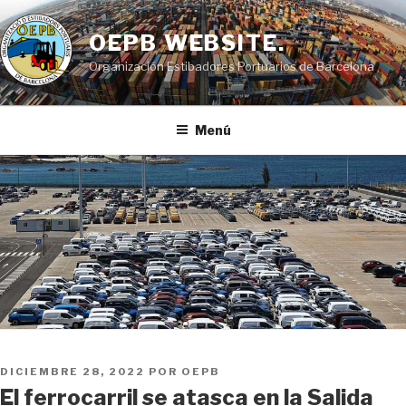
Saltar
al
OEPB WEBSITE.
contenido
Organización Estibadores Portuarios de Barcelona
Menú
PUBLICADO
DICIEMBRE 28, 2022
POR
OEPB
EL
El ferrocarril se atasca en la Salida