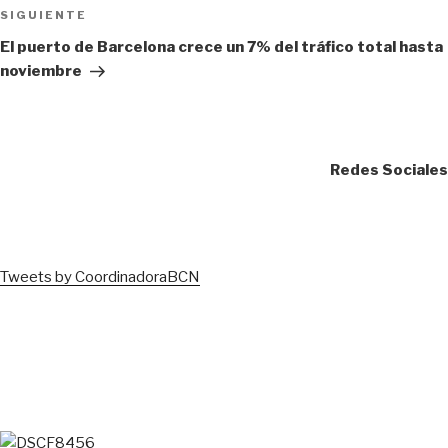
Siguiente
SIGUIENTE
entrada
El puerto de Barcelona crece un 7% del tráfico total hasta
noviembre
Redes Sociales
Tweets by CoordinadoraBCN