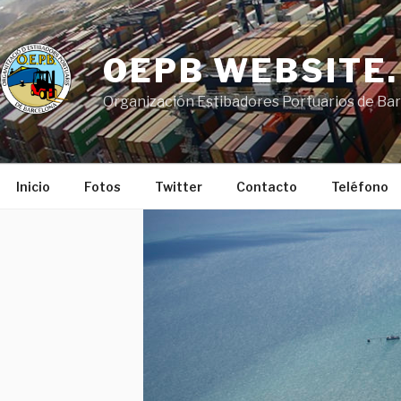
Saltar
al
contenido
OEPB WEBSITE.
Organización Estibadores Portuarios de Ba
Inicio
Fotos
Twitter
Contacto
Teléfono